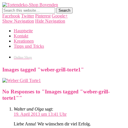
Tortendeko-Shop Bovenden
Tortendekorationen, Cake Pops, Macarons, Back-Workshops
Facebook
Twitter
Pinterest
Google+
Show Navigation
Hide Navigation
Hauptseite
Kontakt
Kreationen
Tipps und Tricks
Online Shop
Images tagged "weber-grill-torte1"
No Responses to "Images tagged "weber-grill-
torte1""
Walter und Olga
sagt:
19. April 2013 um 13:41 Uhr
Liebe Anna! Wir wünschen dir viel Erfolg.