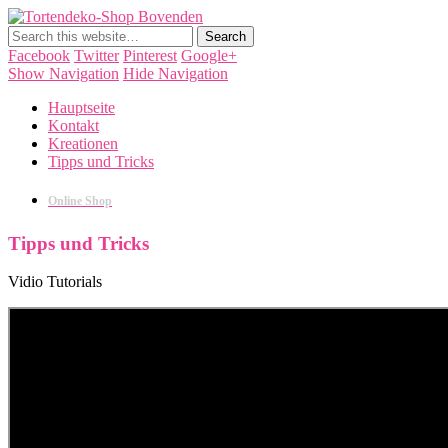
Tortendeko-Shop Bovenden
Tortendekorationen, Cake Pops, Macarons, Back-Workshops
Facebook
Twitter
Pinterest
Google+
Show Navigation
Hide Navigation
Hauptseite
Kontakt
Kreationen
Tipps und Tricks
Online Shop
Tipps und Tricks
Vidio Tutorials