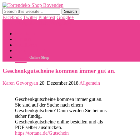
Tortendeko-Shop Bovenden
Tortendekorationen, Cake Pops, Macarons, Back-Workshops
Facebook
Twitter
Pinterest
Google+
Show Navigation
Hide Navigation
Hauptseite
Kontakt
Kreationen
Tipps und Tricks
Online Shop
Geschenkgutscheine kommen immer gut an.
Karen Gevorgyan
20. Dezember 2018
Allgemein
Geschenkgutscheine kommen immer gut an.
Sie sind auf der Suche nach einem
Geschenkgutschein? Dann werden Sie bei uns
sicher fündig.
Geschenkgutscheine online bestellen und als
PDF selber ausdrucken.
https://tortana.de/Gutschein