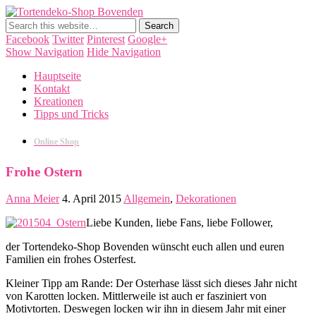
Tortendeko-Shop Bovenden
Tortendekorationen, Cake Pops, Macarons, Back-Workshops
Facebook
Twitter
Pinterest
Google+
Show Navigation
Hide Navigation
Hauptseite
Kontakt
Kreationen
Tipps und Tricks
Online Shop
Frohe Ostern
Anna Meier
4. April 2015
Allgemein
,
Dekorationen
Liebe Kunden, liebe Fans, liebe Follower,
der Tortendeko-Shop Bovenden wünscht euch allen und euren
Familien ein frohes Osterfest.
Kleiner Tipp am Rande: Der Osterhase lässt sich dieses Jahr nicht
von Karotten locken. Mittlerweile ist auch er fasziniert von
Motivtorten. Deswegen locken wir ihn in diesem Jahr mit einer