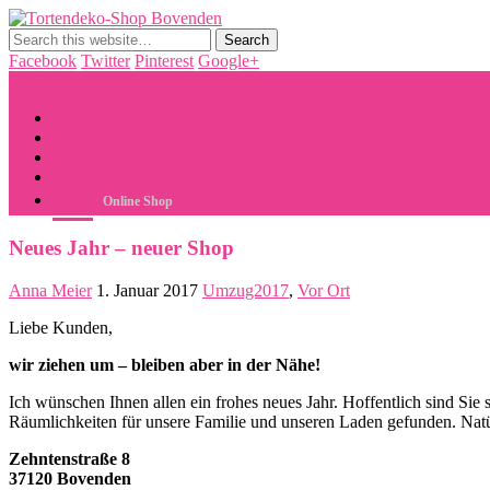
Tortendeko-Shop Bovenden
Tortendekorationen, Cake Pops, Macarons, Back-Workshops
Facebook
Twitter
Pinterest
Google+
Show Navigation
Hide Navigation
Hauptseite
Kontakt
Kreationen
Tipps und Tricks
Online Shop
Neues Jahr – neuer Shop
Anna Meier
1. Januar 2017
Umzug2017
,
Vor Ort
Liebe Kunden,
wir ziehen um – bleiben aber in der Nähe!
Ich wünschen Ihnen allen ein frohes neues Jahr. Hoffentlich sind Sie
Räumlichkeiten für unsere Familie und unseren Laden gefunden. Natür
Zehntenstraße 8
37120 Bovenden