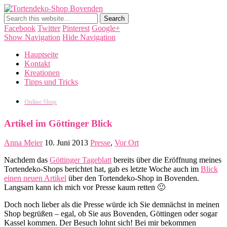
Tortendeko-Shop Bovenden
Tortendekorationen, Cake Pops, Macarons, Back-Workshops
Facebook
Twitter
Pinterest
Google+
Show Navigation
Hide Navigation
Hauptseite
Kontakt
Kreationen
Tipps und Tricks
Online Shop
Artikel im Göttinger Blick
Anna Meier
10. Juni 2013
Presse
,
Vor Ort
Nachdem das
Göttinger Tageblatt
bereits über die Eröffnung meines
Tortendeko-Shops berichtet hat, gab es letzte Woche auch im
Blick
einen neuen Artikel
über den Tortendeko-Shop in Bovenden.
Langsam kann ich mich vor Presse kaum retten 🙂
Doch noch lieber als die Presse würde ich Sie demnächst in meinen
Shop begrüßen – egal, ob Sie aus Bovenden, Göttingen oder sogar
Kassel kommen. Der Besuch lohnt sich! Bei mir bekommen