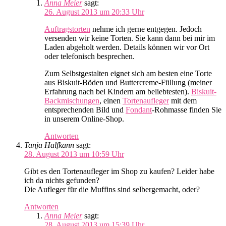
Anna Meier
sagt:
26. August 2013 um 20:33 Uhr
Auftragstorten
nehme ich gerne entgegen. Jedoch
versenden wir keine Torten. Sie kann dann bei mir im
Laden abgeholt werden. Details können wir vor Ort
oder telefonisch besprechen.
Zum Selbstgestalten eignet sich am besten eine Torte
aus Biskuit-Böden und Buttercreme-Füllung (meiner
Erfahrung nach bei Kindern am beliebtesten).
Biskuit-
Backmischungen
, einen
Tortenaufleger
mit dem
entsprechenden Bild und
Fondant
-Rohmasse finden Sie
in unserem Online-Shop.
Antworten
Tanja Halfkann
sagt:
28. August 2013 um 10:59 Uhr
Gibt es den Tortenaufleger im Shop zu kaufen? Leider habe
ich da nichts gefunden?
Die Aufleger für die Muffins sind selbergemacht, oder?
Antworten
Anna Meier
sagt:
28. August 2013 um 15:39 Uhr