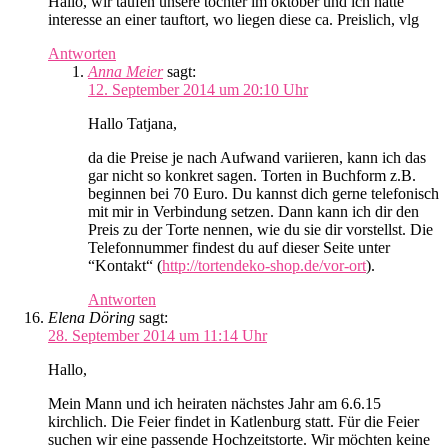
Hallo, wir taufen unsere tochter im oktober und ich hätte
interesse an einer tauftort, wo liegen diese ca. Preislich, vlg
Antworten
Anna Meier
sagt:
12. September 2014 um 20:10 Uhr
Hallo Tatjana,
da die Preise je nach Aufwand variieren, kann ich das
gar nicht so konkret sagen. Torten in Buchform z.B.
beginnen bei 70 Euro. Du kannst dich gerne telefonisch
mit mir in Verbindung setzen. Dann kann ich dir den
Preis zu der Torte nennen, wie du sie dir vorstellst. Die
Telefonnummer findest du auf dieser Seite unter
“Kontakt“ (
http://tortendeko-shop.de/vor-ort
).
Antworten
Elena Döring
sagt:
28. September 2014 um 11:14 Uhr
Hallo,
Mein Mann und ich heiraten nächstes Jahr am 6.6.15
kirchlich. Die Feier findet in Katlenburg statt. Für die Feier
suchen wir eine passende Hochzeitstorte. Wir möchten keine