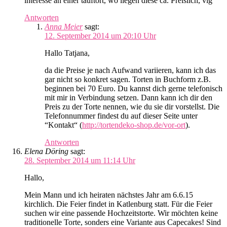
interesse an einer tauftort, wo liegen diese ca. Preislich, vlg
Antworten
Anna Meier
sagt:
12. September 2014 um 20:10 Uhr
Hallo Tatjana,
da die Preise je nach Aufwand variieren, kann ich das
gar nicht so konkret sagen. Torten in Buchform z.B.
beginnen bei 70 Euro. Du kannst dich gerne telefonisch
mit mir in Verbindung setzen. Dann kann ich dir den
Preis zu der Torte nennen, wie du sie dir vorstellst. Die
Telefonnummer findest du auf dieser Seite unter
“Kontakt“ (
http://tortendeko-shop.de/vor-ort
).
Antworten
Elena Döring
sagt:
28. September 2014 um 11:14 Uhr
Hallo,
Mein Mann und ich heiraten nächstes Jahr am 6.6.15
kirchlich. Die Feier findet in Katlenburg statt. Für die Feier
suchen wir eine passende Hochzeitstorte. Wir möchten keine
traditionelle Torte, sonders eine Variante aus Capecakes! Sind