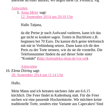
interesse an einer tauftort, wo liegen diese ca. Preislich, vlg
Antworten
Anna Meier
sagt:
12. September 2014 um 20:10 Uhr
Hallo Tatjana,
da die Preise je nach Aufwand variieren, kann ich das
gar nicht so konkret sagen. Torten in Buchform z.B.
beginnen bei 70 Euro. Du kannst dich gerne telefonisch
mit mir in Verbindung setzen. Dann kann ich dir den
Preis zu der Torte nennen, wie du sie dir vorstellst. Die
Telefonnummer findest du auf dieser Seite unter
“Kontakt“ (
http://tortendeko-shop.de/vor-ort
).
Antworten
Elena Döring
sagt:
28. September 2014 um 11:14 Uhr
Hallo,
Mein Mann und ich heiraten nächstes Jahr am 6.6.15
kirchlich. Die Feier findet in Katlenburg statt. Für die Feier
suchen wir eine passende Hochzeitstorte. Wir möchten keine
traditionelle Torte, sonders eine Variante aus Capecakes! Sind