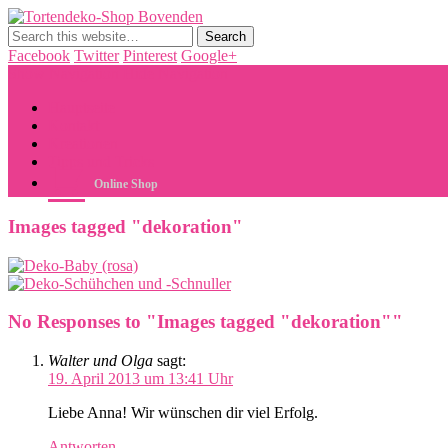
Tortendeko-Shop Bovenden
Tortendekorationen, Cake Pops, Macarons, Back-Workshops
Facebook
Twitter
Pinterest
Google+
Show Navigation
Hide Navigation
Hauptseite
Kontakt
Kreationen
Tipps und Tricks
Online Shop
Images tagged "dekoration"
No Responses to "Images tagged "dekoration""
Walter und Olga
sagt:
19. April 2013 um 13:41 Uhr
Liebe Anna! Wir wünschen dir viel Erfolg.
Antworten