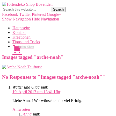
Tortendeko-Shop Bovenden
Tortendekorationen, Cake Pops, Macarons, Back-Workshops
Facebook
Twitter
Pinterest
Google+
Show Navigation
Hide Navigation
Hauptseite
Kontakt
Kreationen
Tipps und Tricks
Online Shop
Images tagged "arche-noah"
No Responses to "Images tagged "arche-noah""
Walter und Olga
sagt:
19. April 2013 um 13:41 Uhr
Liebe Anna! Wir wünschen dir viel Erfolg.
Antworten
Anna
sagt: