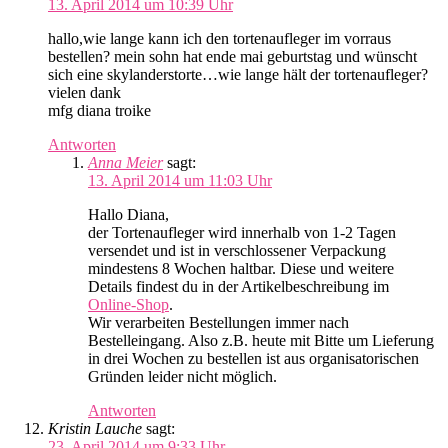
13. April 2014 um 10:39 Uhr
hallo,wie lange kann ich den tortenaufleger im vorraus
bestellen? mein sohn hat ende mai geburtstag und wünscht
sich eine skylanderstorte…wie lange hält der tortenaufleger?
vielen dank
mfg diana troike
Antworten
Anna Meier
sagt:
13. April 2014 um 11:03 Uhr
Hallo Diana,
der Tortenaufleger wird innerhalb von 1-2 Tagen
versendet und ist in verschlossener Verpackung
mindestens 8 Wochen haltbar. Diese und weitere
Details findest du in der Artikelbeschreibung im
Online-Shop
.
Wir verarbeiten Bestellungen immer nach
Bestelleingang. Also z.B. heute mit Bitte um Lieferung
in drei Wochen zu bestellen ist aus organisatorischen
Gründen leider nicht möglich.
Antworten
Kristin Lauche
sagt:
23. April 2014 um 9:33 Uhr