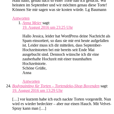
Halli hallo, genau nach so einer Torte hab ich gesucht. Wir
heiraten im September und wir möchten genau diese Torte!
Können Sie mir sagen was sie kosten würde. Lg Baumann
Antworten
Anna Meier
sagt:
19. August 2016 um 23:25 Uhr
Hallo Jessica, leider hat WordPress deine Nachricht als
Spam einsortiert, so dass sie mir erst heute aufgefallen
ist. Leider muss ich dir mitteilen, dass September-
Hochzeitstorten bei mir bereits seit Ende Mai
ausgebucht sind. Dennoch wünsche ich dir eine
zauberhafte Hochzeit mit einer traumhaften
Hochzeitstorte.
Schöne Grüße,
Anna
Antworten
Bodypainting für Torten – Tortendeko-Shop Bovenden
sagt:
19. August 2016 um 13:29 Uhr
[…] vor kurzem habe ich euch nackte Torten vorgestellt. Nun
wird es wieder bedeckter – aber nur einen Hauch. Mit Velvet-
Spray kann man […]